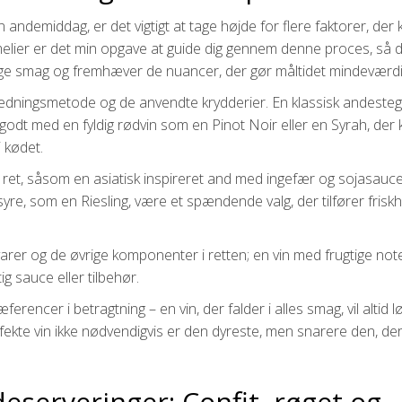
n andemiddag, er det vigtigt at tage højde for flere faktorer, der 
ier er det min opgave at guide dig gennem denne proces, så 
ige smag og fremhæver de nuancer, der gør måltidet mindeværdi
redningsmetode og de anvendte krydderier. En klassisk andeste
 godt med en fyldig rødvin som en Pinot Noir eller en Syrah, der
 kødet.
ret, såsom en asiatisk inspireret and med ingefær og sojasauce
yre, som en Riesling, være et spændende valg, der tilfører friskhe
åvarer og de øvrige komponenter i retten; en vin med frugtige not
 sauce eller tilbehør.
rencer i betragtning – en vin, der falder i alles smag, vil altid l
ekte vin ikke nødvendigvis er den dyreste, men snarere den, de
ndeserveringer: Confit, røget og