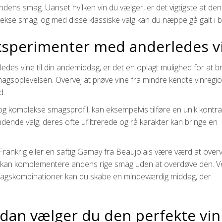
andens smag. Uanset hvilken vin du vælger, er det vigtigste at den
kse smag, og med disse klassiske valg kan du næppe gå galt i b
Eksperimenter med anderledes v
des vine til din andemiddag, er det en oplagt mulighed for at b
smagsoplevelsen. Overvej at prøve vine fra mindre kendte vinregi
d.
g komplekse smagsprofil, kan eksempelvis tilføre en unik kontras
nde valg; deres ofte ufiltrerede og rå karakter kan bringe en
i Frankrig eller en saftig Gamay fra Beaujolais være værd at overv
, der kan komplementere andens rige smag uden at overdøve den. V
agskombinationer kan du skabe en mindeværdig middag, der
dan vælger du den perfekte vin