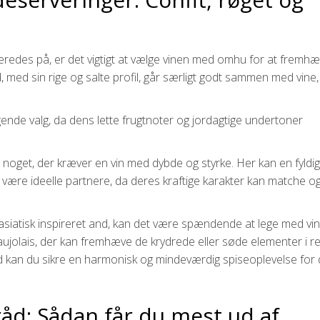
eredes på, er det vigtigt at vælge vinen med omhu for at fremh
 med sin rige og salte profil, går særligt godt sammen med vine,
gende valg, da dens lette frugtnoter og jordagtige undertoner
noget, der kræver en vin med dybde og styrke. Her kan en fyldi
n være ideelle partnere, da deres kraftige karakter kan matche o
r asiatisk inspireret and, kan det være spændende at lege med v
ujolais, der kan fremhæve de krydrede eller søde elementer i re
and kan du sikre en harmonisk og mindeværdig spiseoplevelse for 
åd: Sådan får du mest ud af