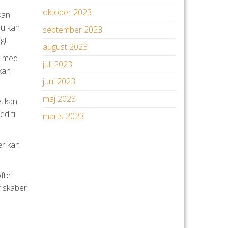
oktober 2023
kan
du kan
september 2023
gt.
august 2023
g med
juli 2023
 kan
juni 2023
maj 2023
, kan
d til
marts 2023
er kan
øfte
r skaber