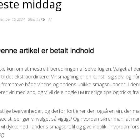
ste middag
vember 15, 2024
Slået fra
Af
e kun om at mestre tilberedningen af selve fuglen. Valget af de
 til det ekstraordinære. Vinsmagning er en kunst i sig selv, og nå
alg fremhæve både vinens og andens unikke smagsnuancer. I den
er vin med and, og vi vil dele nogle uvurderlige tips og tricks fra
stlige begivenheder, og derfor fortjener den også en vin, der m
ist, der gør vinvalget så vigtigt? Og hvordan sikrer man, at ma
i vil dykke ned i andens smagsprofil og give indblik i, hvordan fors
ag.