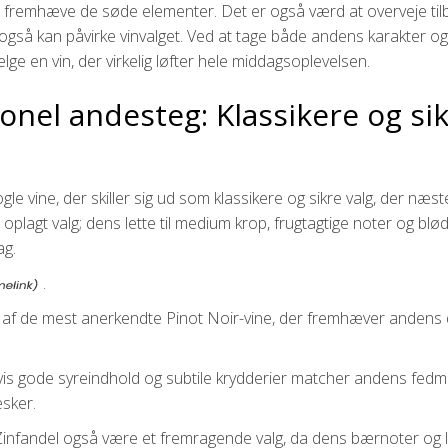
 at fremhæve de søde elementer. Det er også værd at overveje ti
e også kan påvirke vinvalget. Ved at tage både andens karakter og
ge en vin, der virkelig løfter hele middagsoplevelsen.
ionel andesteg: Klassikere og si
le vine, der skiller sig ud som klassikere og sikre valg, der næste
 oplagt valg; dens lette til medium krop, frugtagtige noter og blø
ag.
.
af de mest anerkendte Pinot Noir-vine, der fremhæver andens 
 hvis gode syreindhold og subtile krydderier matcher andens fed
esker.
 Zinfandel også være et fremragende valg, da dens bærnoter og l