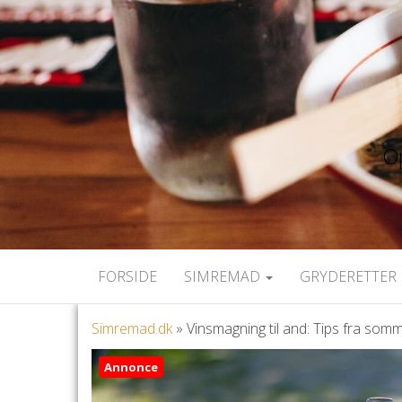
Op
FORSIDE
SIMREMAD
GRYDERETTER 
Simremad.dk
»
Vinsmagning til and: Tips fra somm
Annonce