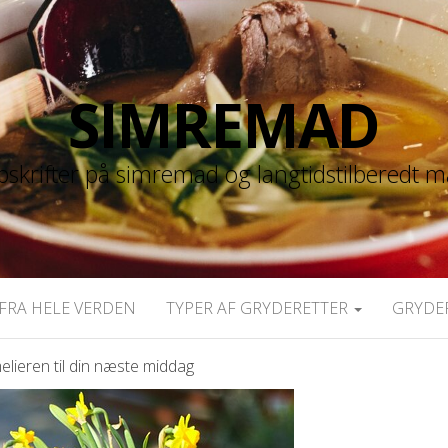
SIMREMAD
skrifter på simremad og langtidstilberedt 
FRA HELE VERDEN
TYPER AF GRYDERETTER
GRYDE
elieren til din næste middag