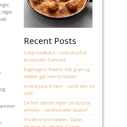
inger,
g røget
kab.
Recent Posts
Lokal madkultur i centrum på et
kroophold i Danmark
Bagningens finkemi: Når gram og
n
milliliter gør hele forskellen
Aroma juice til børn – sundt eller for
 og
sød?
De fem største myter om klassisk
tanniner
whiskey – sandhed eller skrøne?
Fra lille til stort køkken: Sådan
n
tilpasser du antallet af spots