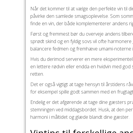
Når det kommer til at vælge den perfekte vin til di
påvirke den samlede smagsoplevelse. Som sommel
finde en vin, der både komplementerer andens r
Først og fremmest bør du overveje andens tilbe
sprødt skind og en fyldig sovs vil ofte harmonere
balancere fedmen og fremhæve umami-noterne i
Hvis du derimod serverer en mere eksperimentel 
en lettere rødvin eller endda en hvidvin med god s
retten.
Det er også vigtigt at tage hensyn til årstidens r
for eksempel spille godt sammen med en frugtagtig
Endelig er det afgørende at tage dine gæsters præfe
stemningen ved middagsbordet. Husk, at den perf
harmoni i måltidet og glæde blandt dine gæster.
Vintips til forskellige a