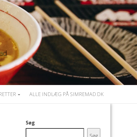
mad
RETTER
ALLE INDLÆG PÅ SIMREMAD.DK
Søg
Søg