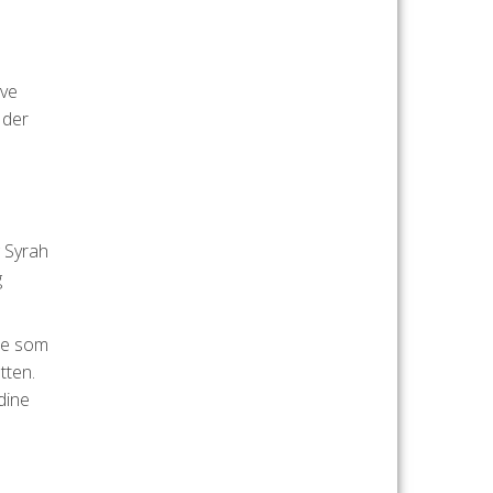
æve
 der
g Syrah
g
ine som
tten.
dine