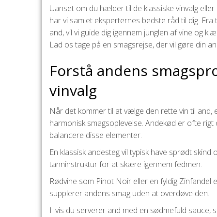
Uanset om du hælder til de klassiske vinvalg eller
har vi samlet eksperternes bedste råd til dig. Fra
and, vil vi guide dig igennem junglen af vine og k
Lad os tage på en smagsrejse, der vil gøre din 
Forstå andens smagsprof
vinvalg
Når det kommer til at vælge den rette vin til and,
harmonisk smagsoplevelse. Andekød er ofte rigt og
balancere disse elementer.
En klassisk andesteg vil typisk have sprødt skind 
tanninstruktur for at skære igennem fedmen.
Rødvine som Pinot Noir eller en fyldig Zinfandel 
supplerer andens smag uden at overdøve den.
Hvis du serverer and med en sødmefuld sauce, s