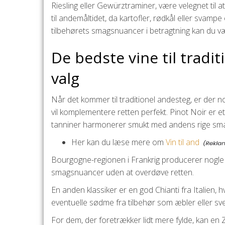
Riesling eller Gewürztraminer, være velegnet til
til andemåltidet, da kartofler, rødkål eller svamp
tilbehørets smagsnuancer i betragtning kan du væl
De bedste vine til tradit
valg
Når det kommer til traditionel andesteg, er der nog
vil komplementere retten perfekt. Pinot Noir er et
tanniner harmonerer smukt med andens rige sm
Her kan du læse mere om
Vin til and
Bourgogne-regionen i Frankrig producerer nogle 
smagsnuancer uden at overdøve retten.
En anden klassiker er en god Chianti fra Italien,
eventuelle sødme fra tilbehør som æbler eller sv
For dem, der foretrækker lidt mere fylde, kan en