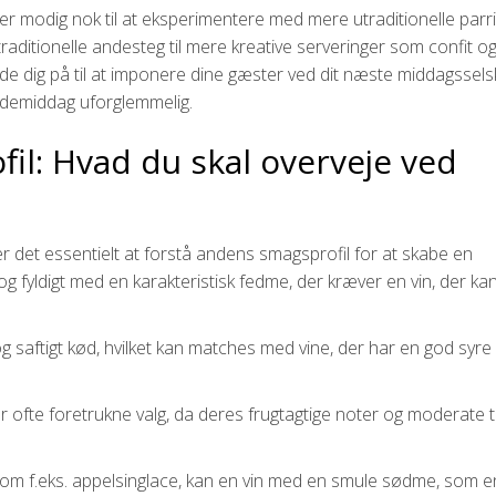
 er modig nok til at eksperimentere med mere utraditionelle parr
 traditionelle andesteg til mere kreative serveringer som confit o
læde dig på til at imponere dine gæster ved dit næste middagssels
andemiddag uforglemmelig.
il: Hvad du skal overveje ved
 er det essentielt at forstå andens smagsprofil for at skabe en
 fyldigt med en karakteristisk fedme, der kræver en vin, der ka
og saftigt kød, hvilket kan matches med vine, der har en god syre
er ofte foretrukne valg, da deres frugtagtige noter og moderate 
om f.eks. appelsinglace, kan en vin med en smule sødme, som e