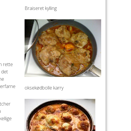
Braiseret kylling
n rette
r det
ne
 erfarne
oksekødbolle karry
atcher
n
kellige