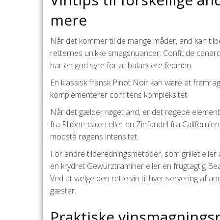
mere
Når det kommer til de mange måder, and kan tilb
retternes unikke smagsnuancer. Confit de canard,
har en god syre for at balancere fedmen.
En klassisk fransk Pinot Noir kan være et fremra
komplementerer confitens kompleksitet.
Når det gælder røget and, er det røgede element 
fra Rhône-dalen eller en Zinfandel fra Californie
modstå røgens intensitet.
For andre tilberedningsmetoder, som grillet elle
en krydret Gewürztraminer eller en frugtagtig Bea
Ved at vælge den rette vin til hver servering af 
gæster.
Praktiske vinsmagningsr