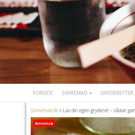
Op
FORSIDE
SIMREMAD
GRYDERETTER 
Simremad.dk
»
Lav din egen gryderet – sådan gø
Annonce