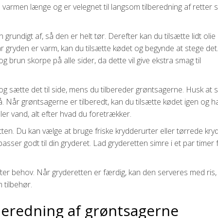
 varmen længe og er velegnet til langsom tilberedning af retter
grundigt af, så den er helt tør. Derefter kan du tilsætte lidt olie 
ryden er varm, kan du tilsætte kødet og begynde at stege det.
 og brun skorpe på alle sider, da dette vil give ekstra smag til
og sætte det til side, mens du tilbereder grøntsagerne. Husk at 
 Når grøntsagerne er tilberedt, kan du tilsætte kødet igen og 
ler vand, alt efter hvad du foretrækker.
retten. Du kan vælge at bruge friske krydderurter eller tørrede kry
sser godt til din gryderet. Lad gryderetten simre i et par timer f
ter behov. Når gryderetten er færdig, kan den serveres med ris,
 tilbehør.
lberedning af grøntsagerne