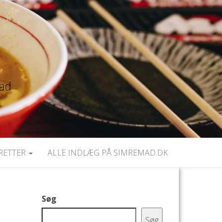
mad
RETTER
ALLE INDLÆG PÅ SIMREMAD.DK
Søg
Søg