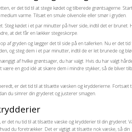
tten, er det tid til at stege kødet og tilberede grøntsagerne. Sta
medium varme. Tilsæt en smule olivenolie eller smør i gryden.
t. Steg kødet i et par minutter på hver side, indtil det er brunet. 
ndre, at det får en lækker stegeskorpe.
 af gryden og lægger det til side på en tallerken. Nu er det tid t
en, og steg dem i et par minutter, indtil de er let brunede og blø
hængigt af hvilke grøntsager, du har valgt. Hvis du har valgt hård
t være en god idé at skære dem i mindre stykker, så de bliver til
edt, er det tid til at tilsætte væsken og krydderierne. Fortsæt ti
rdan du simrer din gryderet og justerer smagen.
krydderier
r det nu tid til at tilsætte væske og krydderier til din gryderet.
er hvad du foretrækker. Det er vigtigt at tilsætte nok væske, så din