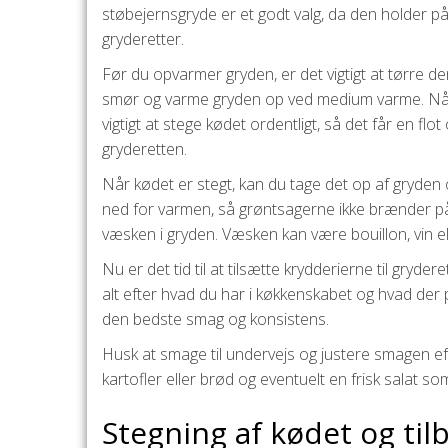
støbejernsgryde er et godt valg, da den holder på
gryderetter.
Før du opvarmer gryden, er det vigtigt at tørre den 
smør og varme gryden op ved medium varme. Når g
vigtigt at stege kødet ordentligt, så det får en flot
gryderetten.
Når kødet er stegt, kan du tage det op af gryden 
ned for varmen, så grøntsagerne ikke brænder på.
væsken i gryden. Væsken kan være bouillon, vin el
Nu er det tid til at tilsætte krydderierne til gryde
alt efter hvad du har i køkkenskabet og hvad der pa
den bedste smag og konsistens.
Husk at smage til undervejs og justere smagen ef
kartofler eller brød og eventuelt en frisk salat som
Stegning af kødet og ti