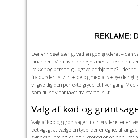
Der er noget særligt ved en god gryderet – den v
hinanden. Men hvorfor nøjes med at købe en færdi
lækker og personlig udgave derhjemme? I denne ar
fra bunden. Vi vil hjælpe dig med at vælge de rigt
vil give dig den perfekte gryderet hver gang. Med 
som du selv har lavet fra start til slut.
Valg af kød og grøntsage
Valg af kød og grøntsager til din gryderet er en v
det vigtigt at vælge en type, der er egnet til langs
svinekød, lam og kylling. Oksekød er en populær m