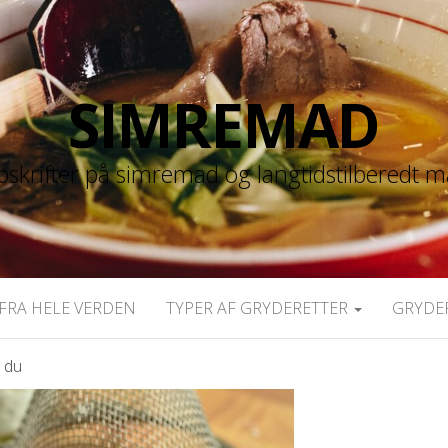
SIMREMAD
skrifter på simremad og langtidstilberedt 
FRA HELE VERDEN
TYPER AF GRYDERETTER
GRYDE
r du