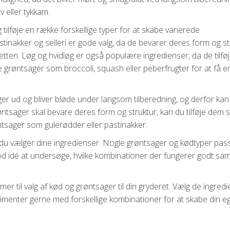
v eller tykkam.
tilføje en række forskellige typer for at skabe varierede
inakker og selleri er gode valg, da de bevarer deres form og st
retten. Løg og hvidløg er også populære ingredienser, da de tilfø
e grøntsager som broccoli, squash eller peberfrugter for at få 
oger ud og bliver bløde under langsom tilberedning, og derfor kan
øntsager skal bevare deres form og struktur, kan du tilføje dem 
tsager som gulerødder eller pastinakker.
du vælger dine ingredienser. Nogle grøntsager og kødtyper pas
 idé at undersøge, hvilke kombinationer der fungerer godt sa
er til valg af kød og grøntsager til din gryderet. Vælg de ingredi
imenter gerne med forskellige kombinationer for at skabe din e