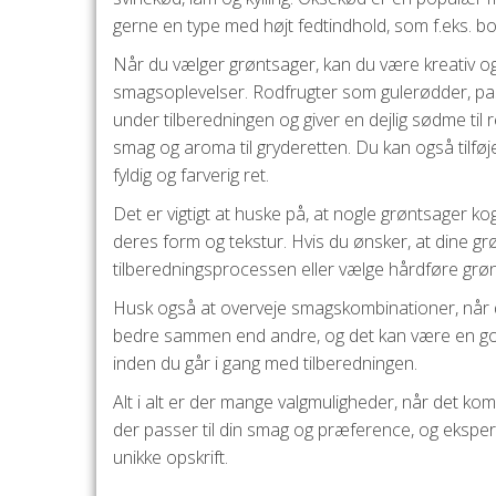
gerne en type med højt fedtindhold, som f.eks. bo
Når du vælger grøntsager, kan du være kreativ og 
smagsoplevelser. Rodfrugter som gulerødder, past
under tilberedningen og giver en dejlig sødme til 
smag og aroma til gryderetten. Du kan også tilføj
fyldig og farverig ret.
Det er vigtigt at huske på, at nogle grøntsager k
deres form og tekstur. Hvis du ønsker, at dine gr
tilberedningsprocessen eller vælge hårdføre grøn
Husk også at overveje smagskombinationer, når 
bedre sammen end andre, og det kan være en god
inden du går i gang med tilberedningen.
Alt i alt er der mange valgmuligheder, når det komm
der passer til din smag og præference, og eksper
unikke opskrift.