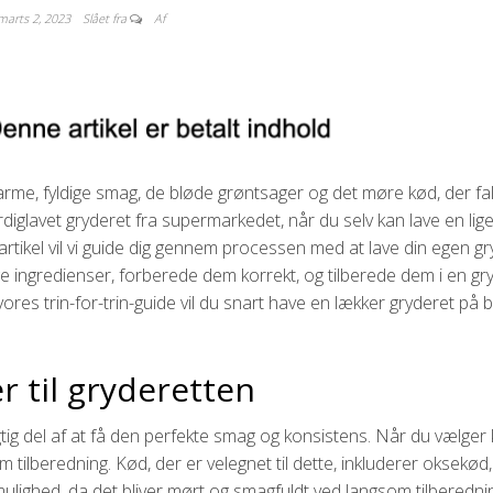
marts 2, 2023
Slået fra
Af
arme, fyldige smag, de bløde grøntsager og det møre kød, der fal
glavet gryderet fra supermarkedet, når du selv kan lave en lig
tikel vil vi guide dig gennem processen med at lave din egen gr
ige ingredienser, forberede dem korrekt, og tilberede dem i en gr
vores trin-for-trin-guide vil du snart have en lækker gryderet på 
r til gryderetten
igtig del af at få den perfekte smag og konsistens. Når du vælger 
om tilberedning. Kød, der er velegnet til dette, inkluderer oksekød,
ulighed, da det bliver mørt og smagfuldt ved langsom tilberedni