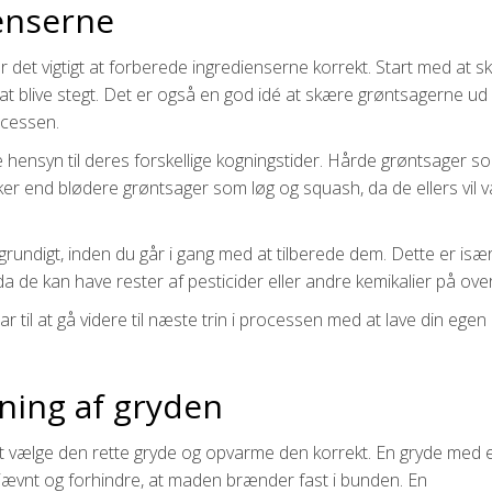
enserne
r det vigtigt at forberede ingredienserne korrekt. Start med at 
til at blive stegt. Det er også en god idé at skære grøntsagerne ud
rocessen.
e hensyn til deres forskellige kogningstider. Hårde grøntsager s
kker end blødere grøntsager som løg og squash, da de ellers vil 
undigt, inden du går i gang med at tilberede dem. Dette er især v
a de kan have rester af pesticider eller andre kemikalier på ove
r til at gå videre til næste trin i processen med at lave din egen
ning af gryden
t at vælge den rette gryde og opvarme den korrekt. En gryde med 
 jævnt og forhindre, at maden brænder fast i bunden. En