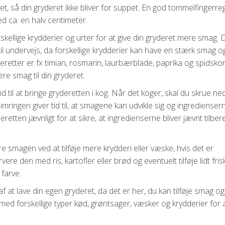
et, så din gryderet ikke bliver for suppet. En god tommelfingerreg
d ca. en halv centimeter.
skellige krydderier og urter for at give din gryderet mere smag. 
 til undervejs, da forskellige krydderier kan have en stærk smag o
yderetter er fx timian, rosmarin, laurbærblade, paprika og spids
ere smag til din gryderet.
d til at bringe gryderetten i kog. Når det koger, skal du skrue ne
imringen giver tid til, at smagene kan udvikle sig og ingredienser
eretten jævnligt for at sikre, at ingredienserne bliver jævnt tilber
 smagen ved at tilføje mere krydderi eller væske, hvis det er
ere den med ris, kartofler eller brød og eventuelt tilføje lidt fri
 farve.
af at lave din egen gryderet, da det er her, du kan tilføje smag o
 med forskellige typer kød, grøntsager, væsker og krydderier for 