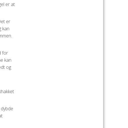
el er at
Det er
g kan
kommen.
d for
ne kan
edt og
skhakket
g dybde
at