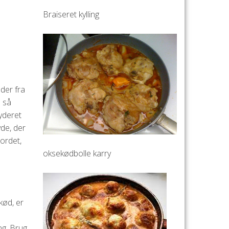
Braiseret kylling
der fra
e så
yderet
yde, der
bordet,
oksekødbolle karry
kød, er
ng. Brug