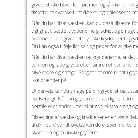
gryderet ikke bliver for tør, men også ikke for meg
tilsætte nok væske til at dække ingredienserne me
Når du har tilsat væsken, kan du også tilsætte for
vigtigt at tilsætte krydderierne gradvist og smage
dominere i din gryderet. Typiske krydderier til gr
Du kan også tilføje lidt salt og peber for at give m
Når du har tilsat væsken og krydderierne, er det ti
varmen og lade gryderetten simre i et par timer. S
blive møre og saftige. Sørg for at røre rundt i gryd
ikke brænder på.
Undervejs kan du smage på din gryderet og justere
nødvendigt. Når din gryderet er færdig, kan du serv
persille eller andre urter til at give ekstra smag og
Tilsætning af væske og krydderier er en vigtig del 
til din ret. Med lidt øvelse kan du eksperimentere
skabe din egen unikke gryderet.