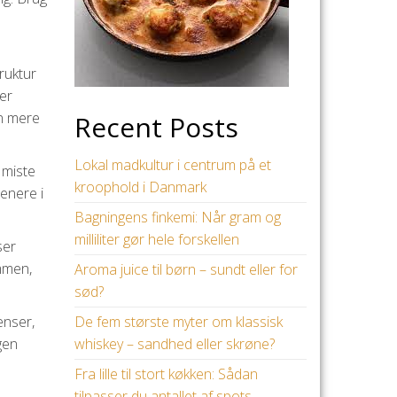
ruktur
jer
en mere
Recent Posts
Lokal madkultur i centrum på et
 miste
kroophold i Danmark
senere i
Bagningens finkemi: Når gram og
milliliter gør hele forskellen
ser
mmen,
Aroma juice til børn – sundt eller for
sød?
De fem største myter om klassisk
enser,
whiskey – sandhed eller skrøne?
gen
Fra lille til stort køkken: Sådan
tilpasser du antallet af spots