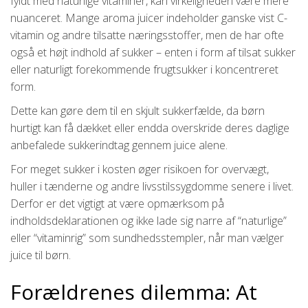
fyldt med naturlige vitaminer, kan virkeligheden være mere
nuanceret. Mange aroma juicer indeholder ganske vist C-
vitamin og andre tilsatte næringsstoffer, men de har ofte
også et højt indhold af sukker – enten i form af tilsat sukker
eller naturligt forekommende frugtsukker i koncentreret
form.
Dette kan gøre dem til en skjult sukkerfælde, da børn
hurtigt kan få dækket eller endda overskride deres daglige
anbefalede sukkerindtag gennem juice alene.
For meget sukker i kosten øger risikoen for overvægt,
huller i tænderne og andre livsstilssygdomme senere i livet.
Derfor er det vigtigt at være opmærksom på
indholdsdeklarationen og ikke lade sig narre af “naturlige”
eller “vitaminrig” som sundhedsstempler, når man vælger
juice til børn.
Forældrenes dilemma: At