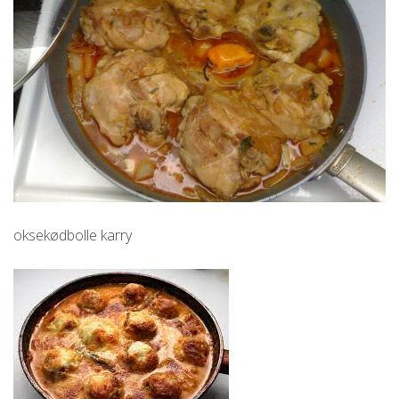
oksekødbolle karry