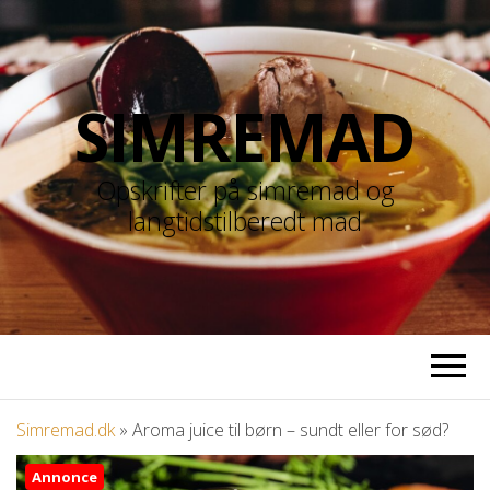
SIMREMAD
Opskrifter på simremad og
langtidstilberedt mad
Simremad.dk
»
Aroma juice til børn – sundt eller for sød?
Annonce