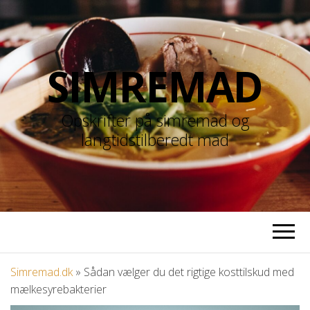
SIMREMAD
Opskrifter på simremad og
langtidstilberedt mad
Simremad.dk
»
Sådan vælger du det rigtige kosttilskud med
mælkesyrebakterier