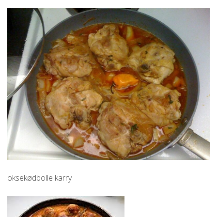
oksekødbolle karry