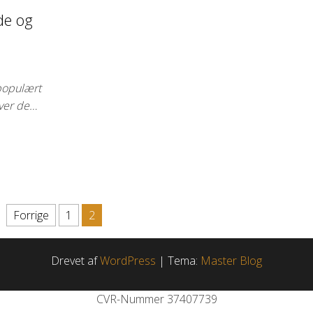
de og
populært
over de…
Forrige
1
2
Drevet af
WordPress
|
Tema:
Master Blog
CVR-Nummer 37407739