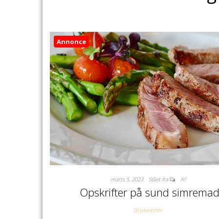
Annonce
marts 5, 2023
Slået fra
Af
Opskrifter på sund simrema
Gryderetter