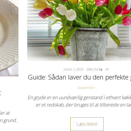
marts 1, 2023
Slået fra
Af
Guide: Sådan laver du den perfekte
Gryderetter
t
En gryde er en uundværlig genstand i ethvert køk
er et redskab, der bruges til at tilberede en l
er at
n grund.
Læs mere