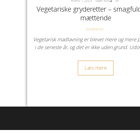
marts 1, 2023
Slået fra
Af
Vegetariske gryderetter – smagful
mættende
Gryderetter
Vegetarisk madlavning er blevet mere og mere 
i de seneste år, og det er ikke uden grund. Ud
Læs mere
Indlægsinddeling