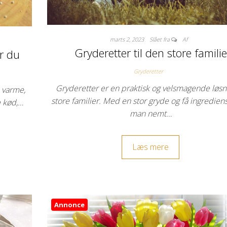
marts 2, 2023
Slået fra
Af
Gryderetter til den store familie
r du
Gryderetter
Gryderetter er en praktisk og velsmagende løsni
 varme,
store familier. Med en stor gryde og få ingredien
e kød,…
man nemt…
Læs mere
Annonce