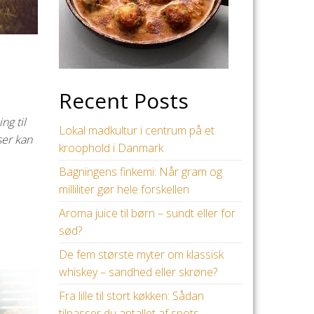
Recent Posts
ng til
Lokal madkultur i centrum på et
ser kan
kroophold i Danmark
Bagningens finkemi: Når gram og
milliliter gør hele forskellen
Aroma juice til børn – sundt eller for
sød?
De fem største myter om klassisk
whiskey – sandhed eller skrøne?
Fra lille til stort køkken: Sådan
tilpasser du antallet af spots