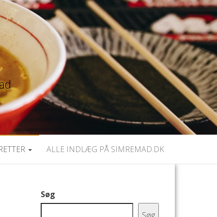
mad
RETTER
ALLE INDLÆG PÅ SIMREMAD.DK
Søg
Søg