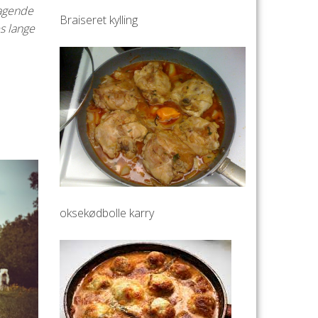
magende
Braiseret kylling
s lange
oksekødbolle karry