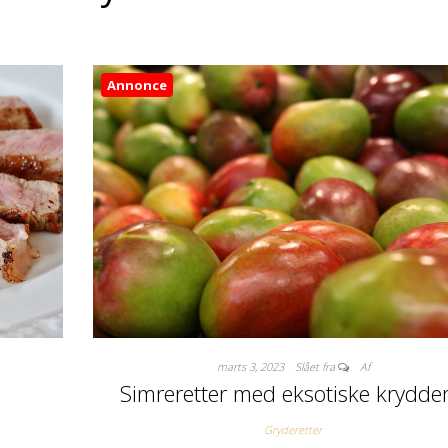
Annonce
marts 3, 2023
Slået fra
Af
d
Simreretter med eksotiske krydder
Gryderetter