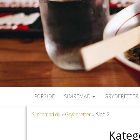
Op
FORSIDE
SIMREMAD
GRYDERETTER 
Simremad.dk
»
Gryderetter
»
Side 2
Kateg