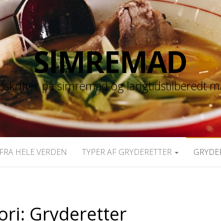
SIMREMAD
skrifter på simremad og langtidstilberedt 
FRA HELE VERDEN
TYPER AF GRYDERETTER
GRYDE
ori:
Gryderetter