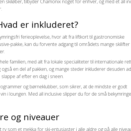
n skiløber, tilbyder Chamonix noget for enhver, og med et all inc
.
 Hvad er inkluderet?
mringsfri ferieoplevelse, hvor alt fra liftkort til gastronomiske
lusive-pakke, kan du forvente adgang til områdets mange skilifter
er.
hele familien, med alt fra lokale specialiteter til internationale ret
ig også en del af pakken, og mange steder inkluderer desuden ad
 slappe af efter en dag i sneen.
rogrammer og børneklubber, som sikrer, at de mindste er godt
in i loungen. Med all inclusive slipper du for de små bekymring
dre og niveauer
sit ry som et mekka for ski-entusiaster i alle aldre og på alle nive