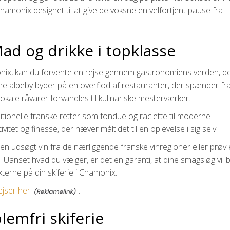
i Chamonix designet til at give de voksne en velfortjent pause fra
Mad og drikke i topklasse
monix, kan du forvente en rejse gennem gastronomiens verden, d
nne alpeby byder på en overflod af restauranter, der spænder fr
 lokale råvarer forvandles til kulinariske mesterværker.
raditionelle franske retter som fondue og raclette til moderne
vitet og finesse, der hæver måltidet til en oplevelse i sig selv.
 en udsøgt vin fra de nærliggende franske vinregioner eller prøv
 Uanset hvad du vælger, er det en garanti, at dine smagsløg vil b
kterne på din skiferie i Chamonix.
ejser her
.
blemfri skiferie