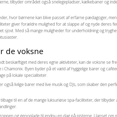
sterne, tilbyder området også snelegepladser, kælkebaner og in
eder, hvor børnene kan blive passet af erfarne pædagoger, men
liteter giver forældre mulighed for at slappe af og nyde deres fe
det sjovt. Med så mange muligheder for underholdning og tryghe
tusiaster.
or de voksne
dt beskæftiget med deres egne aktiviteter, kan de voksne se fre
 i Chamonix. Byen byder på et væld af hyggelige barer og caféer
e på lokale specialiteter.
der også livlige barer med live musik og DJs, som skaber den perf
lbage til en af de mange luksuriøse spa-faciliteter, der tilbyder a
ndlinger.
kroppen og genoplade til endnu en dag på pisterne. Uanset om 