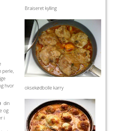
Braiseret kylling
e
 perle,
ige
 og hvor
oksekødbolle karry
din
ie og
r i