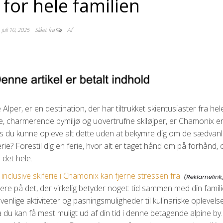
 for hele familien
juli 10, 2025
Slået fra
Af
lper, er en destination, der har tiltrukket skientusiaster fra hel
ge, charmerende bymiljø og uovertrufne skiløjper, er Chamonix en
is du kunne opleve alt dette uden at bekymre dig om de sædvanl
erie? Forestil dig en ferie, hvor alt er taget hånd om på forhånd,
 det hele.
 inclusive skiferie i Chamonix kan fjerne stressen fra
ere på det, der virkelig betyder noget: tid sammen med din famil
nlige aktiviteter og pasningsmuligheder til kulinariske oplevelse
 så du kan få mest muligt ud af din tid i denne betagende alpine by.