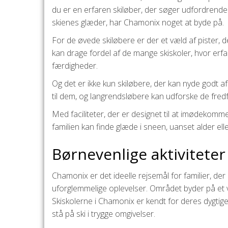
du er en erfaren skiløber, der søger udfordrende s
skienes glæder, har Chamonix noget at byde på.
For de øvede skiløbere er der et væld af pister,
kan drage fordel af de mange skiskoler, hvor erfarn
færdigheder.
Og det er ikke kun skiløbere, der kan nyde godt 
til dem, og langrendsløbere kan udforske de fredfy
Med faciliteter, der er designet til at imødekomme
familien kan finde glæde i sneen, uanset alder elle
Børnevenlige aktivitete
Chamonix er det ideelle rejsemål for familier, de
uforglemmelige oplevelser. Området byder på et væl
Skiskolerne i Chamonix er kendt for deres dygtig
stå på ski i trygge omgivelser.