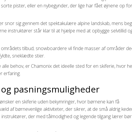
orte pister, eller en nybegynder, der lige har fået øjnene op fo
 der snor sig gennem det spektakulære alpine landskab, mens be
e instruktører står klar til at hjælpe med at opbygge selvtillid o
af områdets tilbud; snowboardere vil finde masser af områder de
ldte, sneklædte stier.
 alle behov, er Chamonix det ideelle sted for en skiferie, hvor he
r erfaring.
r og pasningsmuligheder
r ønsker en skiferie uden bekymringer, hvor børnene kan få
d af børnevenlige aktiviteter, der sikrer, at de små aldrig keder
e instruktører, der med tålmodighed og legende tilgang lærer bø