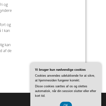
ri og
egyndere
fort og
å I kan
lig kan
ud af de
Vi bruger kun nødvendige cookies
Cookies anvendes udelukkende for at sikre,
at hjemmesiden fungerer korrekt.
Disse cookies sættes af os og slettes
automatisk, når din session slutter eller efter
kort tid.
OK