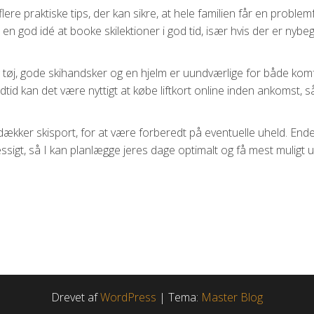
ere praktiske tips, der kan sikre, at hele familien får en problemf
n god idé at booke skilektioner i god tid, især hvis der er nyb
ag tøj, gode skihandsker og en hjelm er uundværlige for både kom
dtid kan det være nyttigt at købe liftkort online inden ankomst, s
dækker skisport, for at være forberedt på eventuelle uheld. Ende
ssigt, så I kan planlægge jeres dage optimalt og få mest muligt 
Drevet af
WordPress
|
Tema:
Master Blog