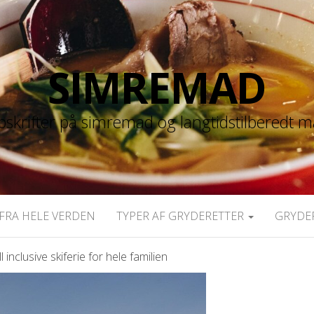
SIMREMAD
skrifter på simremad og langtidstilberedt 
FRA HELE VERDEN
TYPER AF GRYDERETTER
GRYDE
nclusive skiferie for hele familien