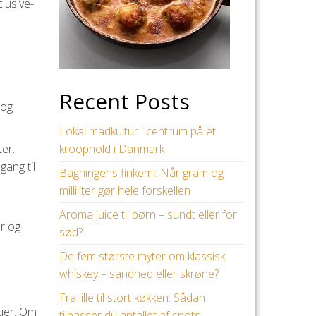
lusive-
Recent Posts
 og
Lokal madkultur i centrum på et
kroophold i Danmark
ter.
gang til
Bagningens finkemi: Når gram og
milliliter gør hele forskellen
Aroma juice til børn – sundt eller for
er og
sød?
De fem største myter om klassisk
whiskey – sandhed eller skrøne?
Fra lille til stort køkken: Sådan
auer. Om
tilpasser du antallet af spots