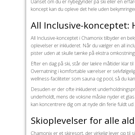
Uanset om du er nybegynder på ski eller en erfare
koncept kan du opleve det hele uden bekymringer
All Inclusive-konceptet:
All Inclusive-konceptet i Chamonix tilbyder en beky
oplevelser er inkluderet. Når du vælger en all inc
pister uden at skulle tænke på ekstra omkostning
Efter en dag på ski, står der lækre måltider klar til 
Overnatning i komfortable værelser er selvfølgel
wellness-faciliteter som sauna og pool, så du kan
Desuden er der ofte inkluderet underholdningsp
underholdt, mens de voksne måske nyder et glas v
kan koncentrere dig om at nyde din ferie fuldt ud.
Skioplevelser for alle al
Chamonix er et skiresort, der virkelig lever op til 