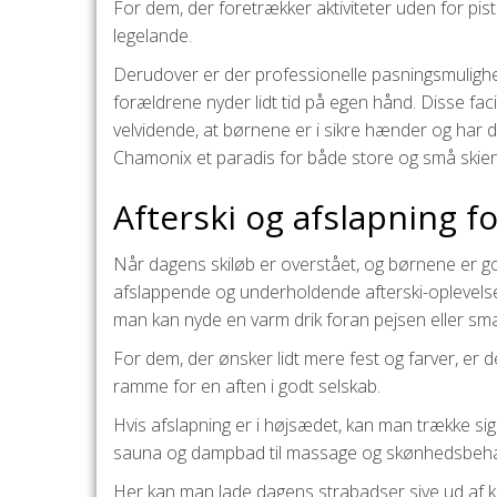
For dem, der foretrækker aktiviteter uden for pi
legelande.
Derudover er der professionelle pasningsmuligh
forældrene nyder lidt tid på egen hånd. Disse faci
velvidende, at børnene er i sikre hænder og har 
Chamonix et paradis for både store og små skien
Afterski og afslapning f
Når dagens skiløb er overstået, og børnene er go
afslappende og underholdende afterski-oplevelse
man kan nyde en varm drik foran pejsen eller smag
For dem, der ønsker lidt mere fest og farver, er 
ramme for en aften i godt selskab.
Hvis afslapning er i højsædet, kan man trække sig ti
sauna og dampbad til massage og skønhedsbeha
Her kan man lade dagens strabadser sive ud af 