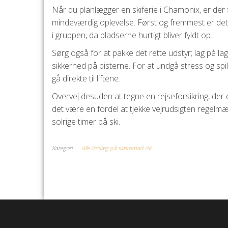
Når du planlægger en skiferie i Chamonix, er der fl
mindeværdig oplevelse. Først og fremmest er det e
i gruppen, da pladserne hurtigt bliver fyldt op.
Sørg også for at pakke det rette udstyr; lag på l
sikkerhed på pisterne. For at undgå stress og spil
gå direkte til liftene.
Overvej desuden at tegne en rejseforsikring, der 
det være en fordel at tjekke vejrudsigten regelmæ
solrige timer på ski.
Kategori
Alle Indlæg på simremad.dk