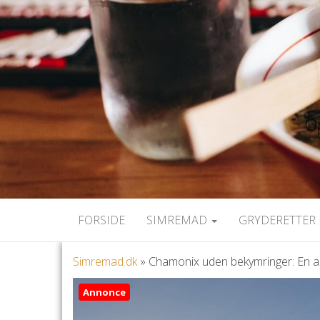
Op
FORSIDE
SIMREMAD
GRYDERETTER 
Simremad.dk
»
Chamonix uden bekymringer: En all i
Annonce