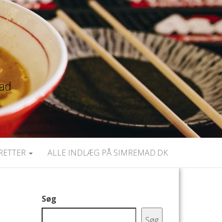
mad
RETTER
ALLE INDLÆG PÅ SIMREMAD.DK
Søg
Søg